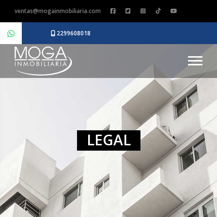
ventas@mogainmobiliaria.com
2299608018
LEGAL