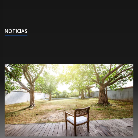
NOTICIAS
E
l
[